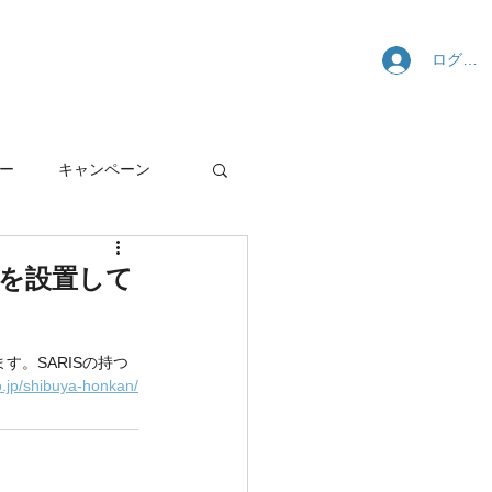
ログイ
舗・サポート
SARISについて
ー
キャンペーン
ーを設置して
す。SARISの持つ
o.jp/shibuya-honkan/