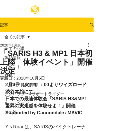
記事
全ての記事
2020年1月16日
全ての記事
「SARIS H3 & MP1 日本初
製品情報
上陸 体験イベント」開催
イベント
決定
SNS
更新日：
2020年10月5日
2月4日（火）11：00よりワイズロード
メディア掲載情報
渋谷本館にて
アンバサダー&サポートライダー
日本での最速体験会「SARIS H3&MP1 
キャンペーン
驚異の実走感を体験せよ！」開催
その他
Supported by Cannondale / MAVIC 
Y’s Roadは、SARISのバイクトレーナ