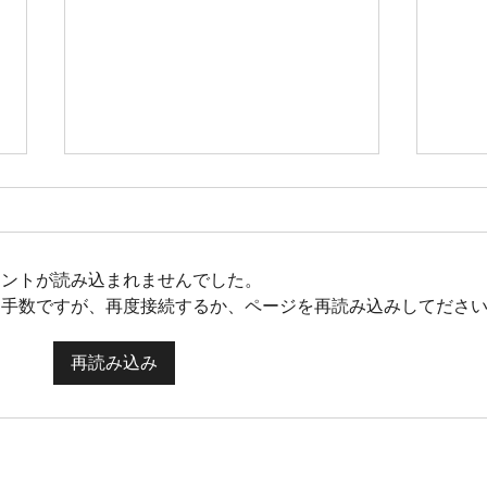
メントが読み込まれませんでした。
お手数ですが、再度接続するか、ページを再読み込みしてださ
再読み込み
2月のSARIS RIDEのご案内！
1月