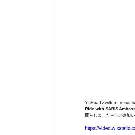
Y’sRoad Zwifters presents
Ride with SARIS Ambass
開催しました～✨ご参加い
https://video.wixstat