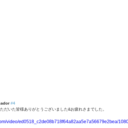
ador 
#4
ただいた皆様ありがとうございました&お疲れさまでした。
ic.com/video/ed0518_c2de08b718f64a82aa5e7a56679e2bea/1080