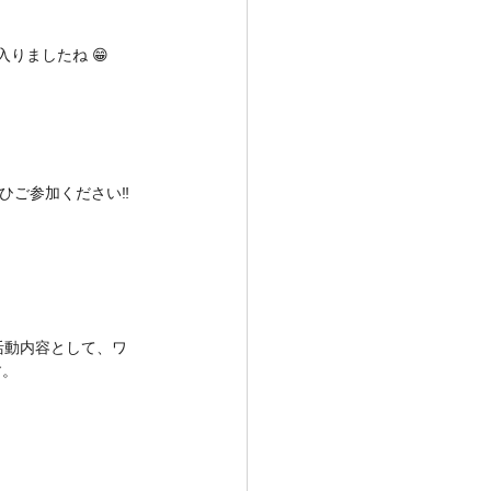
入りましたね 😁
ぜひご参加ください‼
活動内容として、ワ
す。