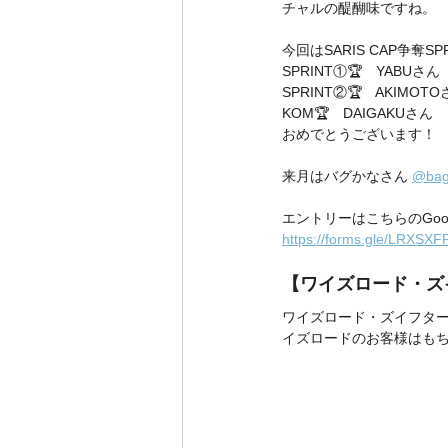
チャルの醍醐味ですね。
今回はSARIS CAP争奪
SPRINT①🏆　YABUさん
SPRINT②🏆　AKIMOT
KOM🏆　DAIGAKUさん
おめでとうございます！
来月はバグかなさん 
@bag
エントリーはこちらのGoo
https://forms.gle/LRXS
【ワイズロード・ズ
ワイズロード・ズイフター
イズロードのお客様はも