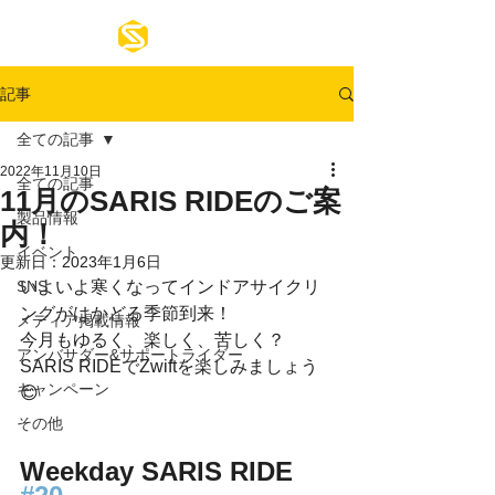
記事
全ての記事
2022年11月10日
全ての記事
11月のSARIS RIDEのご案
製品情報
内！
イベント
更新日：
2023年1月6日
SNS
いよいよ寒くなってインドアサイクリ
ングがはかどる季節到来！
メディア掲載情報
今月もゆるく、楽しく、苦しく？
アンバサダー&サポートライダー
SARIS RIDEでZwiftを楽しみましょう
キャンペーン
😊
その他
Weekday SARIS RIDE 