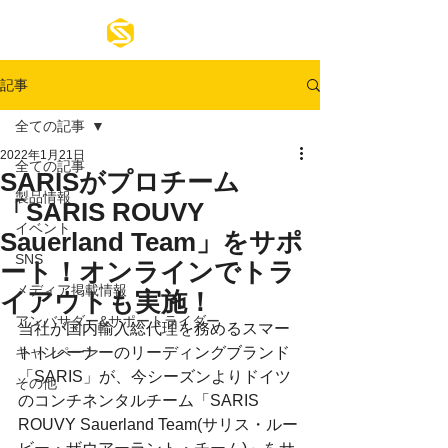
記事
全ての記事
2022年1月21日
全ての記事
SARISがプロチーム
製品情報
「SARIS ROUVY
イベント
Sauerland Team」をサポ
SNS
ート！オンラインでトラ
メディア掲載情報
イアウトも実施！
アンバサダー&サポートライダー
当社が国内輸入総代理を務めるスマー
キャンペーン
トトレーナーのリーディングブランド
「SARIS」が、今シーズンよりドイツ
その他
のコンチネンタルチーム「SARIS 
ROUVY Sauerland Team(サリス・ルー