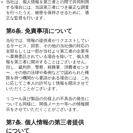
当社は、個人情報を第三者との間で共同利用
する場合には、当該第三者につき厳正な調査
を行ったうえ、秘密を保持させるために、適
正な監督を行います。
第6条. 免責事項について
当社では、情報の提供者がリクエストしてい
るサービス、回答、その他の当社側の対応の
全部もしくは一部が当社より第三者の企業等
へ業務委託されている場合を除いて、個人情
報を第三者に開示することはございません。
但し、裁判所、警察、税務署、消費者センタ
ー、その他の法律や条例などで認められた権
限を持つ機関から要請がある場合には、これ
に応じてご本人の許可なく情報を開示させて
いただくことがございます。
リコール及び製品の仕様上の不具合の発生に
ついても同様に、関係メーカー等への情報開
示をさせていただくことがございます。
第7条. 個人情報の第三者提供
について