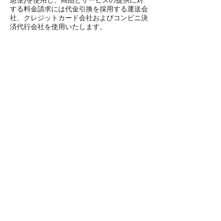
急便)を使用し、商品とサービスの提供に対
する料金請求には代金引換を採用する運送会
社、クレジットカード会社およびコンビニ決
済代行会社を使用いたします。
これらの会社には、配送および料金請求のた
めに最低限の情報を開示するだけで、二次的
使用のために個人情報を保持、共有、保存ま
たは利用などはいたしません。当社が業務委
託する場合には、目的達成に必要な範囲の情
報を開示し、目的を達成すること以外に個人
情報を使用しないよう業務委託先と契約をお
こなっております。
第10条. 個人情報保護法に基づ
く保有個人データの開示、訂
正、利用停止など
個人情報保護法に基づく保有個人データに関
する開示、訂正または利用停止などに関する
ご請求については、ご請求者がご本人である
ことを確認させていただいたうえで手続きを
行います。 他社の保有個人データに関して
は当該会社に対してお取り次ぎいたします。