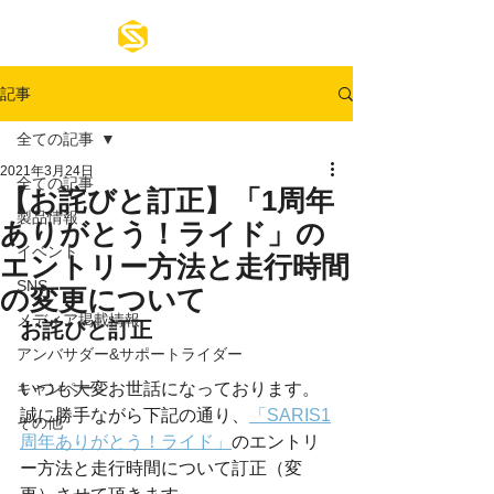
記事
全ての記事
2021年3月24日
全ての記事
【お詫びと訂正】「1周年
製品情報
ありがとう！ライド」の
イベント
エントリー方法と走行時間
SNS
の変更について
メディア掲載情報
お詫びと訂正
アンバサダー&サポートライダー
キャンペーン
いつも大変お世話になっております。
誠に勝手ながら下記の通り、
「SARIS1
その他
周年ありがとう！ライド」
のエントリ
ー方法と走行時間について訂正（変