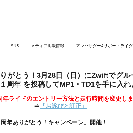
製品情報
テクノロジー
取扱店
SNS
メディア掲載情報
アンバサダー&サポートライダ
年ありがとう！3月28日（日）にZwiftでグ
IS１周年 を投稿してMP1・TD1を手に入
、1周年ライドのエントリー方法と走行時間を変更し
 ⇒
「お詫びと訂正」
AN 1周年ありがとう！キャンペーン」開催！