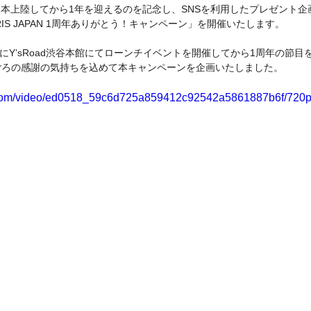
日本上陸してから1年を迎えるのを記念し、SNSを利用したプレゼント企画と
IS JAPAN 1周年ありがとう！キャンペーン」を開催いたします。
年2月にY’sRoad渋谷本館にてローンチイベントを開催してから1周年の節
ごろの感謝の気持ちを込めて本キャンペーンを企画いたしました。
ic.com/video/ed0518_59c6d725a859412c92542a5861887b6f/720p