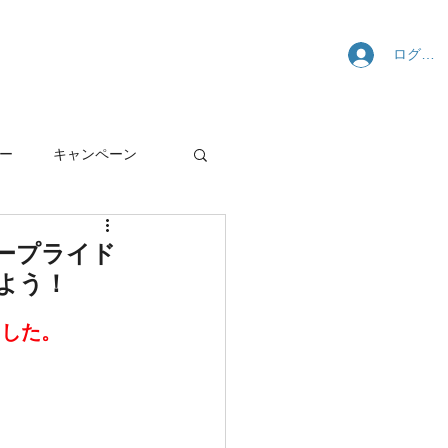
ログイ
舗・サポート
SARISについて
ー
キャンペーン
ループライド
れよう！
ました。