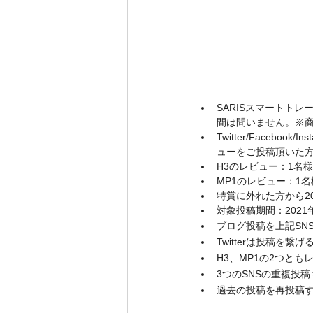
SARISスマートト
間は問いません。※
Twitter/Faceboo
ューをご投稿頂いた
H3のレビュー：1名
MP1のレビュー：1名
特賞に外れた方から2
対象投稿期間：2021
ブログ投稿を上記SN
Twitterは投稿を繋
H3、MP1の2つと
3つのSNSの重複投
過去の投稿を再投稿