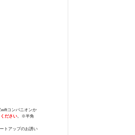
、Zwiftコンパニオンか
てください
。※半角
りミートアップのお誘い