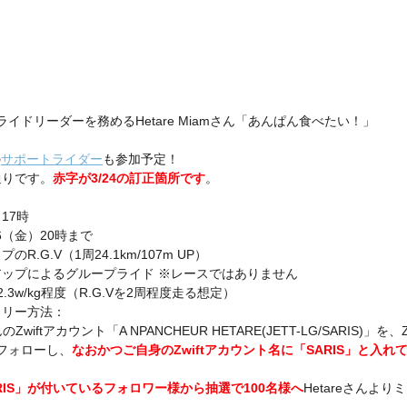
ライドリーダーを務めるHetare Miamさん「あんぱん食べたい！」
の
サポートライダー
も参加予定！
通りです。
赤字が3/24の訂正箇所です
。
17時
6（金）20時まで
.G.V（1周24.1km/107m UP）
ップによるグループライド ※レースではありません
3w/kg程度（R.G.Vを2周程度走る想定）
トリー方法：
Zwiftアカウント「A NPANCHEUR HETARE(JETT-LG/SARIS)」を
フォローし、
なおかつご自身のZwiftアカウント名に「SARIS」と入れ
RIS」が付いているフォロワー様から抽選で100名様へ
Hetareさんよ