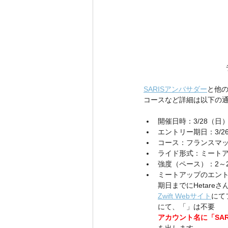
SARISアンバサダー
と他
コースなど詳細は以下の
開催日時：3/28（日）
エントリー期日：3/2
コース：フランスマップのR
ライド形式：ミートア
強度（ペース）：2～2.
ミートアップのエン
期日までにHetareさんの
Zwift Webサイト
にて
にて、「」は不要
アカウント名に「SA
を出します。