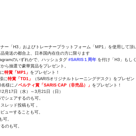
レーナー「H3」およびトレーナープラットフォーム「MP1」を使用して
商品発送の都合上、日本国内在住の方に限ります
k/Instagramのいずれかで、ハッシュタグ 
#SARIS
１周年
 を付け「H3」もし
方から抽選で豪華賞品をプレゼント。
様に
特賞「MP1」
をプレゼント！
様に
特賞「TD1」
（SARISオリジナルトレーニングデスク）をプレゼン
0名様にノ
ベルティ賞「SARIS CAP（非売品）」
をプレゼント！
年2月17日（水）～3月21日（日）
Sでシェアするのも可。
げるスレッド投稿も可 。
もレビューすることも可。
稿も可。
するのも可。