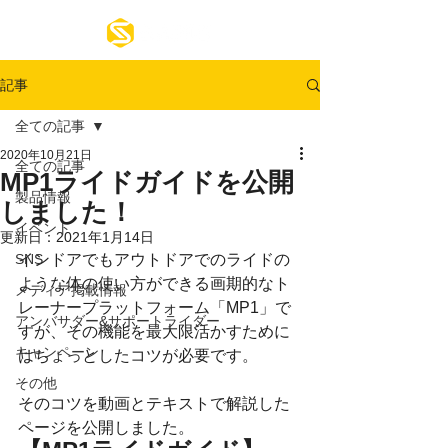
記事
全ての記事
2020年10月21日
全ての記事
MP1ライドガイドを公開
製品情報
しました！
イベント
更新日：
2021年1月14日
SNS
インドアでもアウトドアでのライドの
ような体の使い方ができる画期的なト
メディア掲載情報
レーナープラットフォーム「MP1」で
アンバサダー&サポートライダー
すが、その機能を最大限活かすために
キャンペーン
はちょっとしたコツが必要です。
その他
そのコツを動画とテキストで解説した
ページを公開しました。